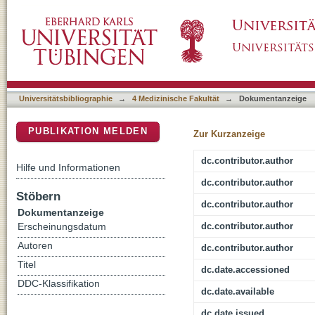
Homeostatic and injury-induced microglia beh
DSpace Repositorium (Manakin basiert)
Universitätsbibliographie
→
4 Medizinische Fakultät
→
Dokumentanzeige
PUBLIKATION MELDEN
Zur Kurzanzeige
dc.contributor.author
Hilfe und Informationen
dc.contributor.author
Stöbern
dc.contributor.author
Dokumentanzeige
dc.contributor.author
Erscheinungsdatum
Autoren
dc.contributor.author
Titel
dc.date.accessioned
DDC-Klassifikation
dc.date.available
dc.date.issued