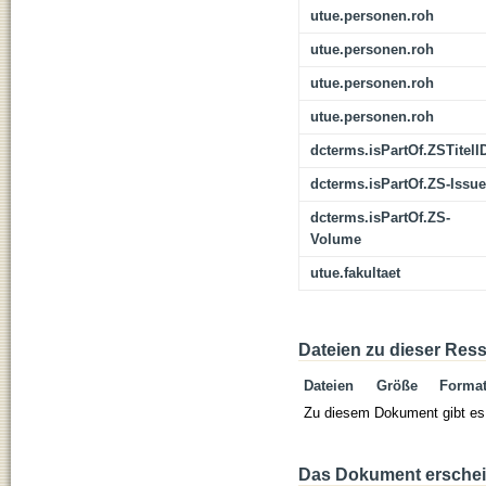
utue.personen.roh
utue.personen.roh
utue.personen.roh
utue.personen.roh
dcterms.isPartOf.ZSTitelI
dcterms.isPartOf.ZS-Issue
dcterms.isPartOf.ZS-
Volume
utue.fakultaet
Dateien zu dieser Res
Dateien
Größe
Forma
Zu diesem Dokument gibt es 
Das Dokument erschein