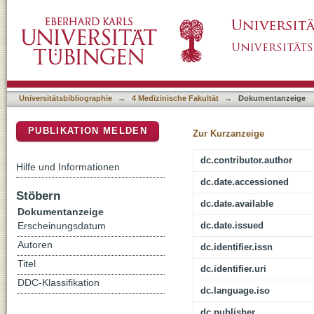
Calculation of crystalline lens power in chic
DSpace Repositorium (Manakin basiert)
Universitätsbibliographie
→
4 Medizinische Fakultät
→
Dokumentanzeige
PUBLIKATION MELDEN
Zur Kurzanzeige
dc.contributor.author
Hilfe und Informationen
dc.date.accessioned
Stöbern
dc.date.available
Dokumentanzeige
dc.date.issued
Erscheinungsdatum
Autoren
dc.identifier.issn
Titel
dc.identifier.uri
DDC-Klassifikation
dc.language.iso
dc.publisher