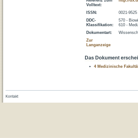
Referenz zum
http://dx.
Volltext:
ISSN:
0021-9525
DDC-
570 - Biow
Klassifikation:
610 - Medi
Dokumentart:
Wissenscha
Zur
Langanzeige
Das Dokument erschein
4 Medizinische Fakultä
Kontakt