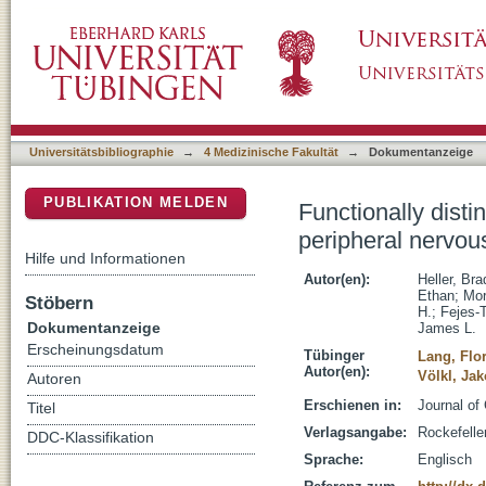
Functionally distinct PI 3-kinase pathways re
DSpace Repositorium (Manakin basiert)
Universitätsbibliographie
→
4 Medizinische Fakultät
→
Dokumentanzeige
PUBLIKATION MELDEN
Functionally disti
peripheral nervou
Hilfe und Informationen
Autor(en):
Heller, Bra
Ethan
;
Mor
Stöbern
H.
;
Fejes-
Dokumentanzeige
James L.
Erscheinungsdatum
Tübinger
Lang, Flo
Autor(en):
Völkl, Ja
Autoren
Erschienen in:
Journal of
Titel
Verlagsangabe:
Rockefelle
DDC-Klassifikation
Sprache:
Englisch