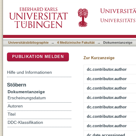
LRRK2 guides the actin cytoskeleton at gr
DSpace Repositorium (Manakin basiert)
Universitätsbibliographie
→
4 Medizinische Fakultät
→
Dokumentanzeige
PUBLIKATION MELDEN
Zur Kurzanzeige
dc.contributor.author
Hilfe und Informationen
dc.contributor.author
Stöbern
dc.contributor.author
Dokumentanzeige
dc.contributor.author
Erscheinungsdatum
Autoren
dc.contributor.author
Titel
dc.contributor.author
DDC-Klassifikation
dc.contributor.author
dc.date.accessioned