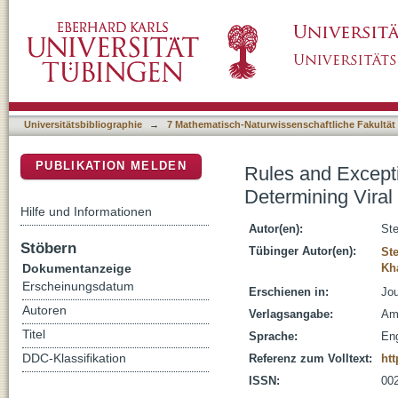
Rules and Exceptions: Sialic Acid Variants a
DSpace Repositorium (Manakin basiert)
Universitätsbibliographie
→
7 Mathematisch-Naturwissenschaftliche Fakultät
PUBLIKATION MELDEN
Rules and Excepti
Determining Viral
Hilfe und Informationen
Autor(en):
Ste
Stöbern
Tübinger Autor(en):
Ste
Dokumentanzeige
Kh
Erscheinungsdatum
Erschienen in:
Jou
Autoren
Verlagsangabe:
Am
Titel
Sprache:
Eng
DDC-Klassifikation
Referenz zum Volltext:
htt
ISSN:
00