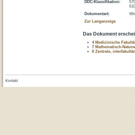
DDC-Klassifikation:
570
610
Dokumentart:
Wis
Zur Langanzeige
Das Dokument erschein
4 Medizinische Fakultä
7 Mathematisch-Naturwi
8 Zentrale, interfakult
Kontakt