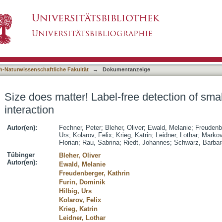
ee detection of small molecule-protein interact
asiert)
h-Naturwissenschaftliche Fakultät
→
Dokumentanzeige
Size does matter! Label-free detection of sma
interaction
Autor(en):
Fechner, Peter
;
Bleher, Oliver
;
Ewald, Melanie
;
Freudenbe
Urs
;
Kolarov, Felix
;
Krieg, Katrin
;
Leidner, Lothar
;
Markov
Florian
;
Rau, Sabrina
;
Riedt, Johannes
;
Schwarz, Barbar
Tübinger
Bleher, Oliver
Autor(en):
Ewald, Melanie
Freudenberger, Kathrin
Furin, Dominik
Hilbig, Urs
Kolarov, Felix
Krieg, Katrin
Leidner, Lothar