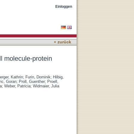
ion
Einloggen
« zurück
ll molecule-protein
rger, Kathrin
;
Furin, Dominik
;
Hilbig,
ic, Goran
;
Proll, Guenther
;
Proell,
a
;
Weber, Patricia
;
Widmaier, Julia