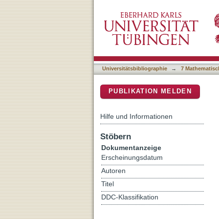
Size does matter! Label-fr
DSpace Repositorium (Manakin b
Universitätsbibliographie
→
7 Mathematisc
PUBLIKATION MELDEN
Hilfe und Informationen
Stöbern
Dokumentanzeige
Erscheinungsdatum
Autoren
Titel
DDC-Klassifikation