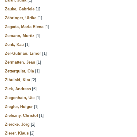
Zarth, Julia
[1]
Zauke, Gabriele
[1]
Zähringer, Ulrike
[1]
Zegada, María Elena
[1]
Zemann, Moritz
[1]
Zenk, Kati
[1]
Zer-Gutman, Limor
[1]
Zermatten, Jean
[1]
Zetterquist, Ola
[1]
Zibulski, Kim
[2]
Zick, Andreas
[6]
Ziegenhain, Ute
[1]
Ziegler, Holger
[1]
Zielezny, Christof
[1]
Ziercke, Jörg
[2]
Zierer, Klaus
[2]