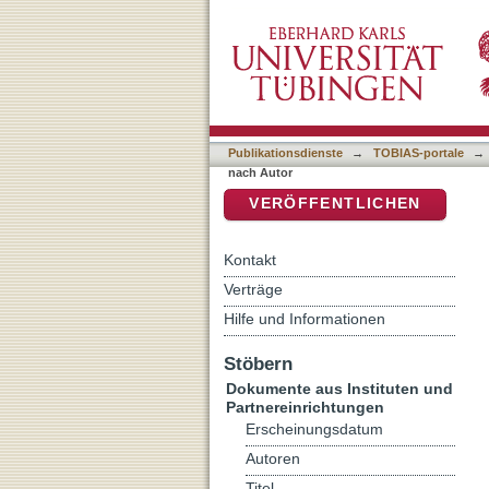
Auflistung Kriminologisch
DSpace Repositorium (Manakin b
Publikationsdienste
→
TOBIAS-portale
→
nach Autor
VERÖFFENTLICHEN
Kontakt
Verträge
Hilfe und Informationen
Stöbern
Dokumente aus Instituten und
Partnereinrichtungen
Erscheinungsdatum
Autoren
Titel