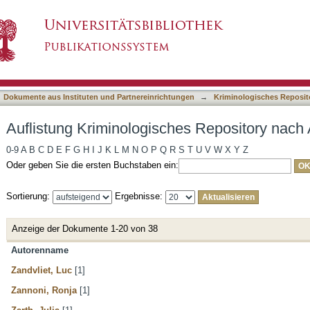
es Repository nach Autor
asiert)
Dokumente aus Instituten und Partnereinrichtungen
→
Kriminologisches Reposit
Auflistung Kriminologisches Repository nach 
0-9
A
B
C
D
E
F
G
H
I
J
K
L
M
N
O
P
Q
R
S
T
U
V
W
X
Y
Z
Oder geben Sie die ersten Buchstaben ein:
Sortierung:
Ergebnisse:
Anzeige der Dokumente 1-20 von 38
Autorenname
Zandvliet, Luc
[1]
Zannoni, Ronja
[1]