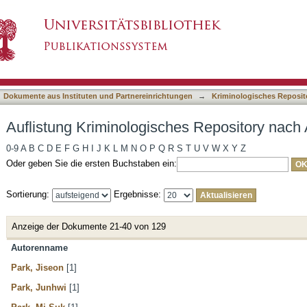
es Repository nach Autor
asiert)
Dokumente aus Instituten und Partnereinrichtungen
→
Kriminologisches Reposit
Auflistung Kriminologisches Repository nach 
0-9
A
B
C
D
E
F
G
H
I
J
K
L
M
N
O
P
Q
R
S
T
U
V
W
X
Y
Z
Oder geben Sie die ersten Buchstaben ein:
Sortierung:
Ergebnisse:
Anzeige der Dokumente 21-40 von 129
Autorenname
Park, Jiseon
[1]
Park, Junhwi
[1]