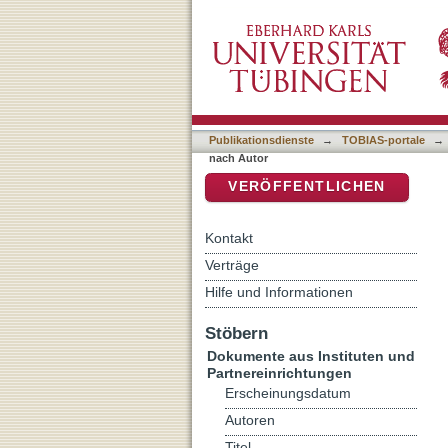
Auflistung Kriminologisch
DSpace Repositorium (Manakin b
Publikationsdienste
→
TOBIAS-portale
→
nach Autor
VERÖFFENTLICHEN
Kontakt
Verträge
Hilfe und Informationen
Stöbern
Dokumente aus Instituten und
Partnereinrichtungen
Erscheinungsdatum
Autoren
Titel