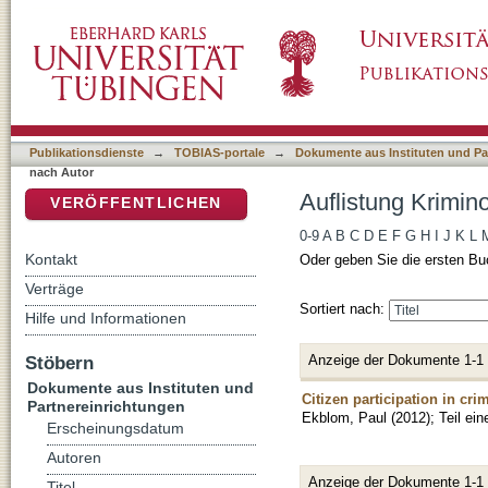
Auflistung Kriminologisches Repository nach
DSpace Repositorium (Manakin basiert)
Publikationsdienste
→
TOBIAS-portale
→
Dokumente aus Instituten und Pa
nach Autor
Auflistung Krimin
VERÖFFENTLICHEN
0-9
A
B
C
D
E
F
G
H
I
J
K
L
Kontakt
Oder geben Sie die ersten Bu
Verträge
Sortiert nach:
Hilfe und Informationen
Anzeige der Dokumente 1-1
Stöbern
Dokumente aus Instituten und
Citizen participation in cr
Partnereinrichtungen
Ekblom, Paul
(
2012
)
;
Teil ei
Erscheinungsdatum
Autoren
Anzeige der Dokumente 1-1
Titel