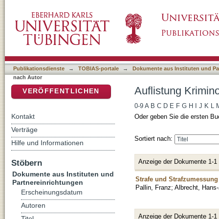
Auflistung Kriminologisches Repository nach 
DSpace Repositorium (Manakin basiert)
Publikationsdienste
→
TOBIAS-portale
→
Dokumente aus Instituten und Pa
nach Autor
Auflistung Krimin
VERÖFFENTLICHEN
0-9
A
B
C
D
E
F
G
H
I
J
K
L
Kontakt
Oder geben Sie die ersten Bu
Verträge
Sortiert nach:
Hilfe und Informationen
Anzeige der Dokumente 1-1
Stöbern
Dokumente aus Instituten und
Strafe und Strafzumessung 
Partnereinrichtungen
Pallin, Franz
;
Albrecht, Hans-
Erscheinungsdatum
Autoren
Anzeige der Dokumente 1-1
Titel