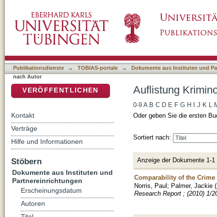
Auflistung Kriminologisches Repository nach
DSpace Repositorium (Manakin basiert)
Publikationsdienste
→
TOBIAS-portale
→
Dokumente aus Instituten und Pa
nach Autor
Auflistung Krimin
VERÖFFENTLICHEN
0-9
A
B
C
D
E
F
G
H
I
J
K
L
Kontakt
Oder geben Sie die ersten Bu
Verträge
Sortiert nach:
Hilfe und Informationen
Anzeige der Dokumente 1-1
Stöbern
Dokumente aus Instituten und
Comparability of the Crime
Partnereinrichtungen
Norris, Paul
;
Palmer, Jackie
(
Erscheinungsdatum
Research Report ; (2010) 1/2
Autoren
Titel