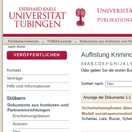
Auflistung Kriminologisches Repository nach
DSpace Repositorium (Manakin basiert)
Publikationsdienste
→
TOBIAS-portale
→
Dokumente aus Instituten und Pa
nach Autor
Auflistung Krimin
VERÖFFENTLICHEN
0-9
A
B
C
D
E
F
G
H
I
J
K
L
Kontakt
Oder geben Sie die ersten Bu
Verträge
Sortiert nach:
Hilfe und Informationen
Anzeige der Dokumente 1-1
Stöbern
Dokumente aus Instituten und
Sicherheitsempfinden älter
Partnereinrichtungen
Modell sozialraumorientier
Erscheinungsdatum
Schartau, Lara
;
Buzas, Sylwi
Autoren
Titel