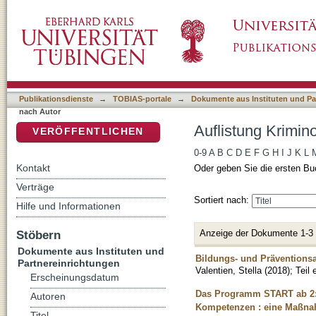
Auflistung Kriminologisches Repository nach 
DSpace Repositorium (Manakin basiert)
Publikationsdienste
→
TOBIAS-portale
→
Dokumente aus Instituten und Pa
nach Autor
Auflistung Krimin
VERÖFFENTLICHEN
0-9
A
B
C
D
E
F
G
H
I
J
K
L
Kontakt
Oder geben Sie die ersten Bu
Verträge
Sortiert nach:
Hilfe und Informationen
Anzeige der Dokumente 1-3
Stöbern
Dokumente aus Instituten und
Bildungs- und Präventionsa
Partnereinrichtungen
Valentien, Stella
(
2018
)
;
Teil
Erscheinungsdatum
Das Programm START ab 2: 
Autoren
Kompetenzen : eine Maßnah
Titel