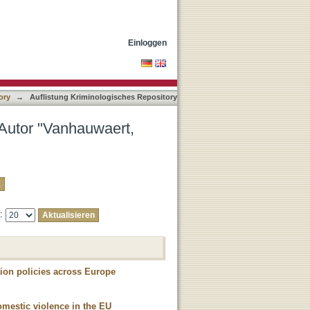
a"
Einloggen
ory
→
Auflistung Kriminologisches Repository
 Autor "Vanhauwaert,
e:
tion policies across Europe
mestic violence in the EU