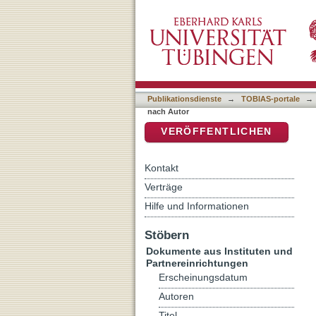
Auflistung Kriminologisch
DSpace Repositorium (Manakin b
Publikationsdienste
→
TOBIAS-portale
→
nach Autor
VERÖFFENTLICHEN
Kontakt
Verträge
Hilfe und Informationen
Stöbern
Dokumente aus Instituten und
Partnereinrichtungen
Erscheinungsdatum
Autoren
Titel