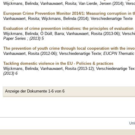
Wijckmans, Belinda
;
Vanhauwaert, Rosita
;
Van Lierde, Jeroen
(
2014
)
;
Versc
European Crime Prevention Monitor 2014/1: Measuring corruption in 
Vanhauwaert, Rosita
;
Wijckmans, Belinda
(
2014
)
;
Verschiedenartige Texte
Evaluation of crime prevention initiatives: the principles of evaluation
Wijckmans, Belinda
;
Ó Dúill, Barra
;
Vanhauwaert, Rosita
(
2013-06
)
;
Verschi
Paper Series ; (2013) 5
The prevention of youth crime through local cooperation with the invol
Vanhauwaert, Rosita
(
2012-06
)
;
Verschiedenartige Texte
;
EUCPN Thematic P
Tackling domestic violence in the EU - Policies & practices
Wijckmans, Belinda
;
Vanhauwaert, Rosita
(
2013-12
)
;
Verschiedenartige Tex
(2013) 6
Anzeige der Dokumente 1-6 von 6
Uni