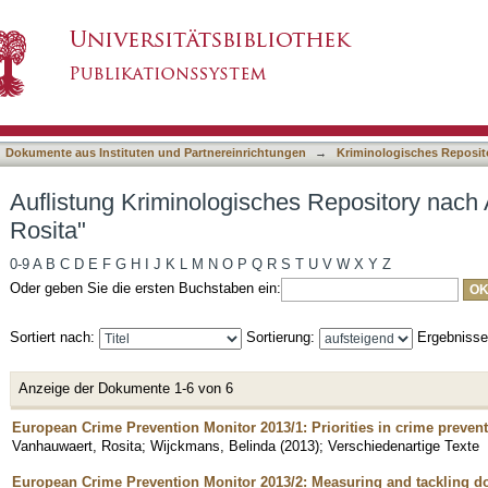
es Repository nach Autor "Vanhauwaert, Rosit
asiert)
Dokumente aus Instituten und Partnereinrichtungen
→
Kriminologisches Reposit
Auflistung Kriminologisches Repository nach
Rosita"
0-9
A
B
C
D
E
F
G
H
I
J
K
L
M
N
O
P
Q
R
S
T
U
V
W
X
Y
Z
Oder geben Sie die ersten Buchstaben ein:
Sortiert nach:
Sortierung:
Ergebniss
Anzeige der Dokumente 1-6 von 6
European Crime Prevention Monitor 2013/1: Priorities in crime preven
Vanhauwaert, Rosita
;
Wijckmans, Belinda
(
2013
)
;
Verschiedenartige Texte
European Crime Prevention Monitor 2013/2: Measuring and tackling do