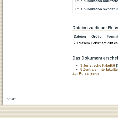
utue.publikation.abrufzei
utue.publikation.swbdat
Dateien zu dieser Res
Dateien
Größe
Forma
Zu diesem Dokument gibt es 
Das Dokument erschein
3 Juristische Fakultät
[
8 Zentrale, interfakult
Zur Kurzanzeige
Kontakt