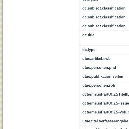
dc.subject.classification
dc.subject.classification
dc.subject.classification
dc.title
dc.type
utue.artikel.swb
utue.personen.pnd
utue.publikation.seiten
utue.personen.roh
dcterms.isPartOf.ZSTitelI
dcterms.isPartOf.ZS-Issue
dcterms.isPartOf.ZS-Vol
utue.titel.verfasserangabe