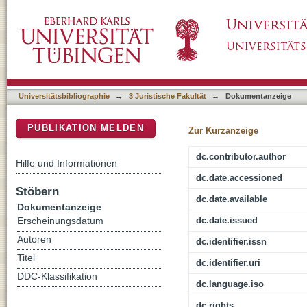
ZID Jura : Informationen über neue Zeitschri
DSpace Repositorium (Manakin basiert)
Arbeitsplatz
Universitätsbibliographie
→
3 Juristische Fakultät
→
Dokumentanzeige
PUBLIKATION MELDEN
Zur Kurzanzeige
dc.contributor.author
Hilfe und Informationen
dc.date.accessioned
Stöbern
dc.date.available
Dokumentanzeige
dc.date.issued
Erscheinungsdatum
Autoren
dc.identifier.issn
Titel
dc.identifier.uri
DDC-Klassifikation
dc.language.iso
dc.rights