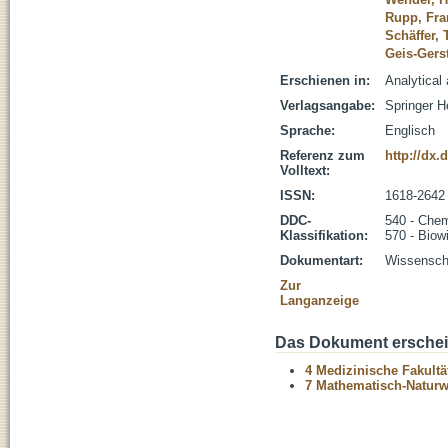
Rupp, Fra
Schäffer, 
Geis-Gerst
Erschienen in:
Analytical
Verlagsangabe:
Springer H
Sprache:
Englisch
Referenz zum
http://dx.
Volltext:
ISSN:
1618-2642
DDC-
540 - Che
Klassifikation:
570 - Biow
Dokumentart:
Wissenscha
Zur
Langanzeige
Das Dokument erschein
4 Medizinische Fakultä
7 Mathematisch-Naturwi