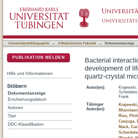
Bacterial interactions with proteins and cells
DSpace Repositorium (Manakin basiert)
endocarditis studied by use of a quartz-cryst
Universitätsbibliographie
→
4 Medizinische Fakultät
→
Dokumentanzeige
PUBLIKATION MELDEN
Bacterial interact
development of lif
Hilfe und Informationen
quartz-crystal mi
Stöbern
Autor(en):
Krajewski,
Scheideler
Dokumentanzeige
Frank
Erscheinungsdatum
Tübinger
Krajewski,
Autoren
Autor(en):
Rheinlaen
Ries, Phil
Titel
Canjuga, 
DDC-Klassifikation
Mack, Ca
Scheideler
Wendel, H