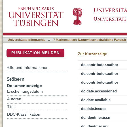
Multimodal Integration of Time Visual and Au
DSpace Repositorium (Manakin basiert)
Sensitivity
Universitätsbibliographie
→
7 Mathematisch-Naturwissenschaftliche Fakultät
PUBLIKATION MELDEN
Zur Kurzanzeige
dc.contributor.author
Hilfe und Informationen
dc.contributor.author
Stöbern
dc.contributor.author
Dokumentanzeige
dc.date.accessioned
Erscheinungsdatum
Autoren
dc.date.available
Titel
dc.date.issued
DDC-Klassifikation
dc.identifier.issn
dc.identifier.uri