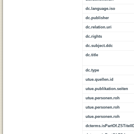
dc.language.iso
dc.publisher
dc.relation.uri
dc.rights
dc.subject.ddc
dc.title
dc.type
utue.quellen.id
utue.publikation.seiten
utue.personen.roh
utue.personen.roh
utue.personen.roh
dcterms.isPartOf.ZSTitelI