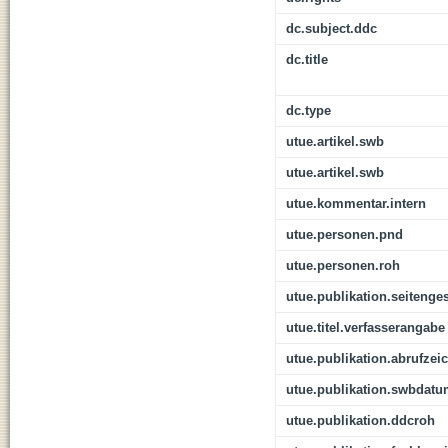
dc.subject.ddc
dc.title
dc.type
utue.artikel.swb
utue.artikel.swb
utue.kommentar.intern
utue.personen.pnd
utue.personen.roh
utue.publikation.seitenge
utue.titel.verfasserangabe
utue.publikation.abrufzei
utue.publikation.swbdat
utue.publikation.ddcroh