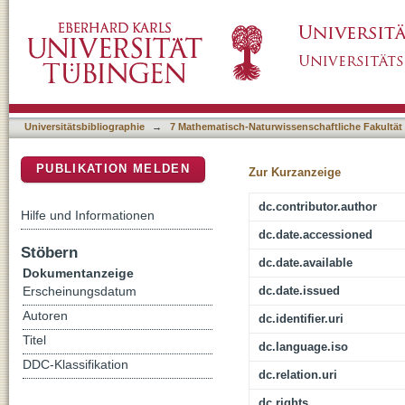
The CCR4-NOT deadenylation complex funct
DSpace Repositorium (Manakin basiert)
pathway
Universitätsbibliographie
→
7 Mathematisch-Naturwissenschaftliche Fakultät
PUBLIKATION MELDEN
Zur Kurzanzeige
dc.contributor.author
Hilfe und Informationen
dc.date.accessioned
Stöbern
dc.date.available
Dokumentanzeige
dc.date.issued
Erscheinungsdatum
Autoren
dc.identifier.uri
Titel
dc.language.iso
DDC-Klassifikation
dc.relation.uri
dc.rights