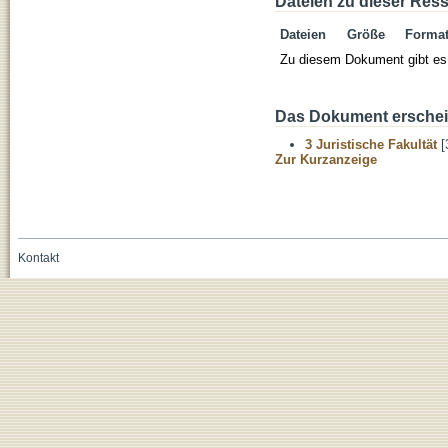
Dateien zu dieser Res
Dateien
Größe
Forma
Zu diesem Dokument gibt es 
Das Dokument erschein
3 Juristische Fakultät
[
Zur Kurzanzeige
Kontakt