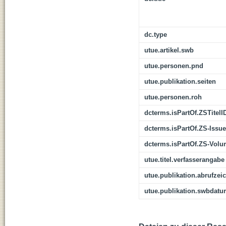
dc.type
utue.artikel.swb
utue.personen.pnd
utue.publikation.seiten
utue.personen.roh
dcterms.isPartOf.ZSTitelI
dcterms.isPartOf.ZS-Issue
dcterms.isPartOf.ZS-Vol
utue.titel.verfasserangabe
utue.publikation.abrufzei
utue.publikation.swbdat