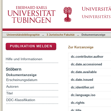
Die Tübinger Jungtäter-Vergleichsuntersuchu
DSpace Repositorium (Manakin basiert)
Forensische Psychiatrie : (Vortrag, gehalten
Universitätsbibliographie
→
3 Juristische Fakultät
→
Dokumentanzeige
PUBLIKATION MELDEN
Zur Kurzanzeige
dc.contributor.author
Hilfe und Informationen
dc.date.accessioned
Stöbern
dc.date.available
Dokumentanzeige
dc.date.issued
Erscheinungsdatum
Autoren
dc.identifier.uri
Titel
dc.language.iso
DDC-Klassifikation
dc.rights
dc.title