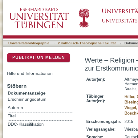
Werte – Religion – Glaubenskommunikation :
DSpace Repositorium (Manakin basiert)
Erstkommunionkatechese
Universitätsbibliographie
→
2 Katholisch-Theologische Fakultät
→
Dokume
PUBLIKATION MELDEN
Werte – Religion
zur Erstkommuni
Hilfe und Informationen
Autor(en):
Altmeye
Hermann
Stöbern
Nicole
;
Dokumentanzeige
Tübinger
Hiller,
Erscheinungsdatum
Autor(en):
Biesing
Autoren
Wegel,
Boschk
Titel
Erscheinungsjahr:
2015
DDC-Klassifikation
Verlagsangabe:
Wiesba
Sprache:
Deutsc