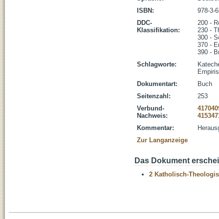
ISBN:
978-3-
DDC-
200 - R
Klassifikation:
230 - T
300 - S
370 - E
390 - B
Schlagworte:
Kateche
Empiris
Dokumentart:
Buch
Seitenzahl:
253
Verbund-
417040
Nachweis:
415347
Kommentar:
Herausg
Zur Langanzeige
Das Dokument erschein
2 Katholisch-Theologis