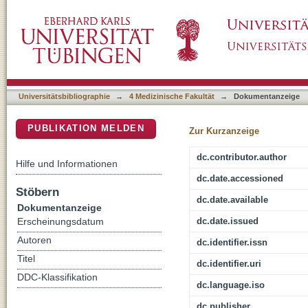
Ataxin-2 as potential disease modifier in C
DSpace Repositorium (Manakin basiert)
Universitätsbibliographie
→
4 Medizinische Fakultät
→
Dokumentanzeige
PUBLIKATION MELDEN
Zur Kurzanzeige
dc.contributor.author
Hilfe und Informationen
dc.date.accessioned
Stöbern
dc.date.available
Dokumentanzeige
dc.date.issued
Erscheinungsdatum
Autoren
dc.identifier.issn
Titel
dc.identifier.uri
DDC-Klassifikation
dc.language.iso
dc.publisher