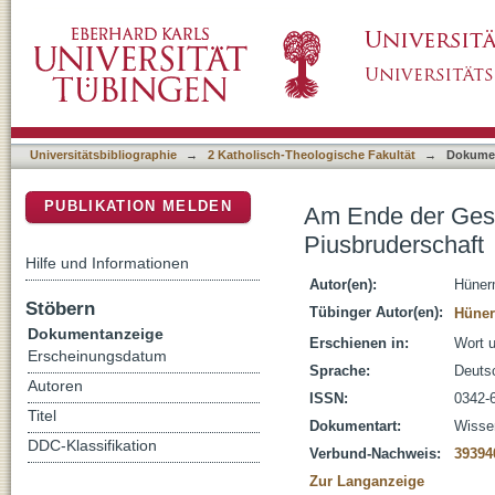
Am Ende der Gespräche? : Anmerkungen zum 
DSpace Repositorium (Manakin basiert)
Universitätsbibliographie
→
2 Katholisch-Theologische Fakultät
→
Dokume
PUBLIKATION MELDEN
Am Ende der Gesp
Piusbruderschaft
Hilfe und Informationen
Autor(en):
Hüner
Stöbern
Tübinger Autor(en):
Hüner
Dokumentanzeige
Erschienen in:
Wort u
Erscheinungsdatum
Sprache:
Deuts
Autoren
ISSN:
0342-
Titel
Dokumentart:
Wissen
DDC-Klassifikation
Verbund-Nachweis:
39394
Zur Langanzeige