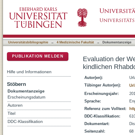
Evaluation der Wertigkeit der Fluoreszenzl
DSpace Repositorium (Manakin basiert)
Universitätsbibliographie
→
4 Medizinische Fakultät
→
Dokumentanzeige
PUBLIKATION MELDEN
Evaluation der We
kindlichen Rhab
Hilfe und Informationen
Autor(en):
Url
Stöbern
Tübinger Autor(en):
Url
Dokumentanzeige
Erscheinungsjahr:
20
Erscheinungsdatum
Sprache:
Eng
Autoren
Referenz zum Volltext:
ht
Titel
DDC-Klassifikation:
610
DDC-Klassifikation
Dokumentart:
Dis
Seitenzahl:
68 