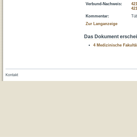
Verbund-Nachweis:
42
42
Kommentar:
Tüb
Zur Langanzeige
Das Dokument erschein
4 Medizinische Fakultä
Kontakt