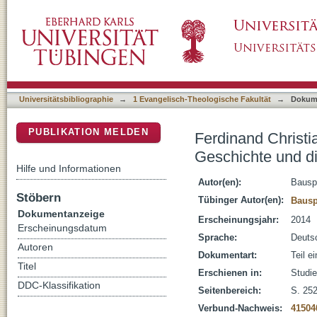
Ferdinand Christian Baur (1792 - 1860) : d
DSpace Repositorium (Manakin basiert)
der neutestamentlichen Autoren
Universitätsbibliographie
→
1 Evangelisch-Theologische Fakultät
→
Dokum
PUBLIKATION MELDEN
Ferdinand Christ
Geschichte und d
Hilfe und Informationen
Autor(en):
Bausp
Stöbern
Tübinger Autor(en):
Bausp
Dokumentanzeige
Erscheinungsjahr:
2014
Erscheinungsdatum
Sprache:
Deuts
Autoren
Dokumentart:
Teil e
Titel
Erschienen in:
Studi
DDC-Klassifikation
Seitenbereich:
S. 25
Verbund-Nachweis:
41504