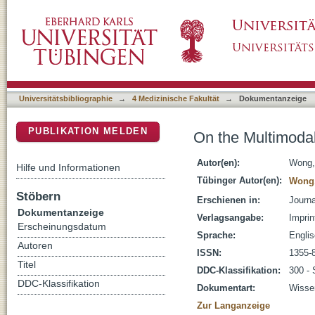
On the Multimodality of Body Perception in A
DSpace Repositorium (Manakin basiert)
Universitätsbibliographie
→
4 Medizinische Fakultät
→
Dokumentanzeige
PUBLIKATION MELDEN
On the Multimodal
Autor(en):
Wong,
Hilfe und Informationen
Tübinger Autor(en):
Wong
Stöbern
Erschienen in:
Journa
Dokumentanzeige
Verlagsangabe:
Impri
Erscheinungsdatum
Sprache:
Engli
Autoren
ISSN:
1355-
Titel
DDC-Klassifikation:
300 - 
DDC-Klassifikation
Dokumentart:
Wissen
Zur Langanzeige