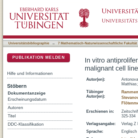
In vitro antiproliferative effect of Helix aspe
DSpace Repositorium (Manakin basiert)
Universitätsbibliographie
→
7 Mathematisch-Naturwissenschaftliche Fakultät
PUBLIKATION MELDEN
In vitro antiproli
malignant cell lin
Hilfe und Informationen
Autor(en):
Antonova
Matthias
Stöbern
Tübinger
Rammens
Dokumentanzeige
Autor(en):
Stevanov
Erscheinungsdatum
Flötenme
Autoren
Erschienen in:
Zeitschri
Titel
325-334
Verlagsangabe:
Verlag Z 
DDC-Klassifikation
Sprache:
Englisch