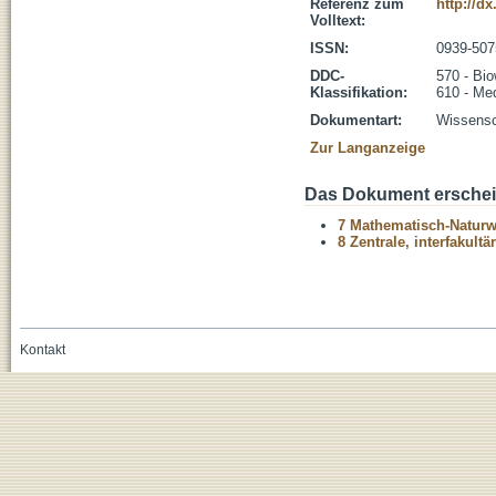
Referenz zum
http://d
Volltext:
ISSN:
0939-507
DDC-
570 - Bio
Klassifikation:
610 - Me
Dokumentart:
Wissensch
Zur Langanzeige
Das Dokument erschein
7 Mathematisch-Naturwi
8 Zentrale, interfakult
Kontakt