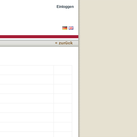
yperexcitable Networks in
Einloggen
« zurück