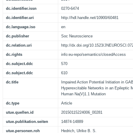
dc.identifier.issn
0270-6474
dc.identifier.uri
http://hdl.handle.net/10900/60481
dc.language.iso
en
dc.publisher
Soc Neuroscience
dc.relation.uri
http://dx.doi.org/10.1523/JNEUROSCI.07
dc.rights
info:eu-repo/semantics/closedAccess
dc.subject.ddc
570
dc.subject.ddc
610
dc.title
Impaired Action Potential Initiation in G
Hyperexcitable Networks in an Epileptic 
Human Na(V)1.1 Mutation
dc.type
Article
utue.quellen.id
20150115224006_00281
utue.publikation.seiten
14874-14889
utue.personen.roh
Hedrich, Ulrike B. S.