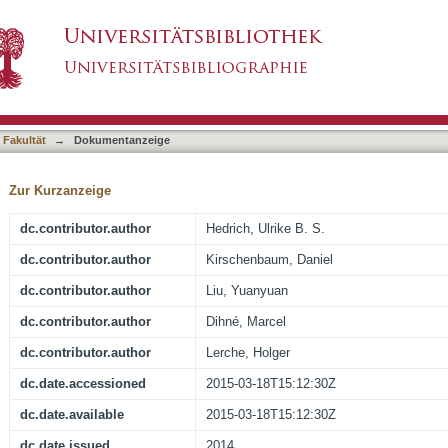
 Initiation in GABAergic Interneurons Causes H
asiert)
 Carrying a Human Na(V)1.1 Mutation
 Fakultät
→
Dokumentanzeige
Zur Kurzanzeige
dc.contributor.author
Hedrich, Ulrike B. S.
dc.contributor.author
Kirschenbaum, Daniel
dc.contributor.author
Liu, Yuanyuan
dc.contributor.author
Dihné, Marcel
dc.contributor.author
Lerche, Holger
dc.date.accessioned
2015-03-18T15:12:30Z
dc.date.available
2015-03-18T15:12:30Z
dc.date.issued
2014