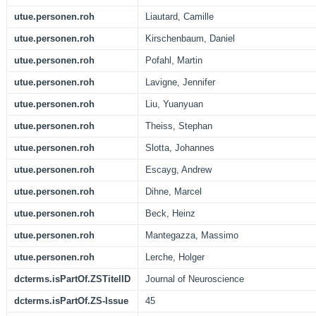
utue.personen.roh
Liautard, Camille
utue.personen.roh
Kirschenbaum, Daniel
utue.personen.roh
Pofahl, Martin
utue.personen.roh
Lavigne, Jennifer
utue.personen.roh
Liu, Yuanyuan
utue.personen.roh
Theiss, Stephan
utue.personen.roh
Slotta, Johannes
utue.personen.roh
Escayg, Andrew
utue.personen.roh
Dihne, Marcel
utue.personen.roh
Beck, Heinz
utue.personen.roh
Mantegazza, Massimo
utue.personen.roh
Lerche, Holger
dcterms.isPartOf.ZSTitelID
Journal of Neuroscience
dcterms.isPartOf.ZS-Issue
45