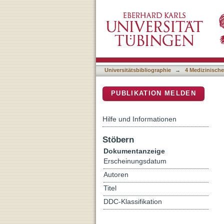
Impaired Action Potential
DSpace Repositorium (Manakin b
an Epileptic Mouse Model
Universitätsbibliographie
→
4 Medizinische
PUBLIKATION MELDEN
Hilfe und Informationen
Stöbern
Dokumentanzeige
Erscheinungsdatum
Autoren
Titel
DDC-Klassifikation