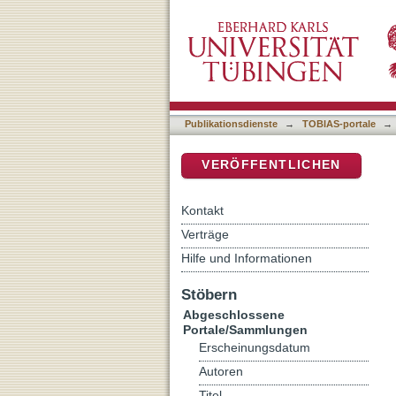
Subterranean-Modelling f
DSpace Repositorium (Manakin b
Publikationsdienste
→
TOBIAS-portale
→
VERÖFFENTLICHEN
Kontakt
Verträge
Hilfe und Informationen
Stöbern
Abgeschlossene
Portale/Sammlungen
Erscheinungsdatum
Autoren
Titel