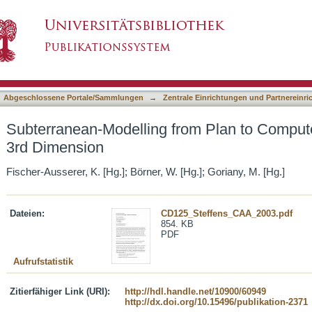
rom Plan to Computer Model - Entering the 3r
asiert)
Abgeschlossene Portale/Sammlungen
→
Zentrale Einrichtungen und Partnereinr
Subterranean-Modelling from Plan to Compute
3rd Dimension
Fischer-Ausserer, K. [Hg.]; Börner, W. [Hg.]; Goriany, M. [Hg.]
Dateien:
CD125_Steffens_CAA_2003.pdf
854. KB
PDF
Aufrufstatistik
Zitierfähiger Link (URI):
http://hdl.handle.net/10900/60949
http://dx.doi.org/10.15496/publikation-2371