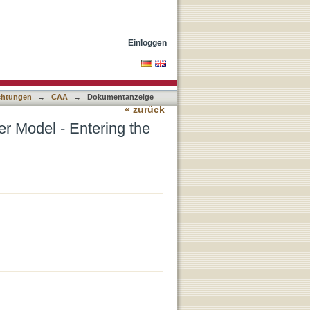
d Dimension
Einloggen
ichtungen
→
CAA
→
Dokumentanzeige
« zurück
r Model - Entering the