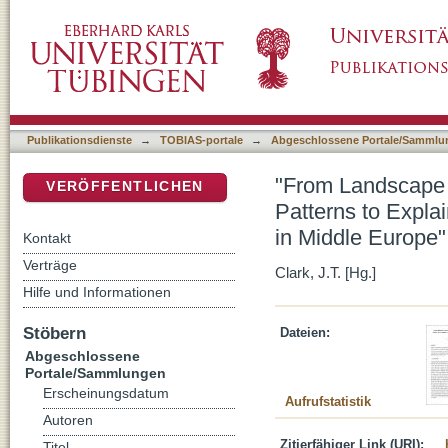
"From Landscape Archaeology to Social Archa
DSpace Repositorium (Manakin basiert)
Development of Early Celtic ""Princely Sites
Publikationsdienste
→
TOBIAS-portale
→
Abgeschlossene Portale/Sammlu
"From Landscape 
VERÖFFENTLICHEN
Patterns to Explai
in Middle Europe"
Kontakt
Verträge
Clark, J.T. [Hg.]
Hilfe und Informationen
Stöbern
Dateien:
Abgeschlossene
Portale/Sammlungen
Erscheinungsdatum
Aufrufstatistik
Autoren
Zitierfähiger Link (URI):
Titel