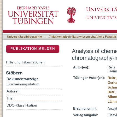
Analysis of chemical profiles of insect adh
DSpace Repositorium (Manakin basiert)
spectrometry
Universitätsbibliographie
→
7 Mathematisch-Naturwissenschaftliche Fakultät
PUBLIKATION MELDEN
Analysis of chemic
chromatography-m
Hilfe und Informationen
Autor(en):
Reitz
Laemm
Stöbern
Tübinger Autor(en):
Reitz
Dokumentanzeige
Gerha
Erscheinungsdatum
Schmi
Autoren
Betz, 
Alber
Titel
Lämme
DDC-Klassifikation
Erschienen in:
Analyt
Verlagsangabe:
Elsev