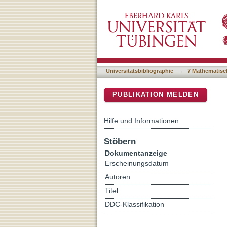
Using Passive Brain-Comp
DSpace Repositorium (Manakin b
Universitätsbibliographie
→
7 Mathematisc
PUBLIKATION MELDEN
Hilfe und Informationen
Stöbern
Dokumentanzeige
Erscheinungsdatum
Autoren
Titel
DDC-Klassifikation