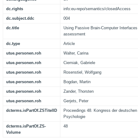
dc.rights
info:eu-repo/semantics/closedAccess
dc.subject.ddc
004
dc.title
Using Passive Brain-Computer Interfaces 
assessment
dc.type
Article
utue.personen.roh
Walter, Carina
utue.personen.roh
Ciemiak, Gabriele
utue.personen.roh
Rosenstiel, Wolfgang
utue.personen.roh
Bogdan, Martin
utue.personen.roh
Zander, Thorsten
utue.personen.roh
Gerjets, Peter
dcterms.isPartOf.ZSTitelID
Proceedings 48. Kongress der deutschen 
Psychologie
dcterms.isPartOf.ZS-
48
Volume