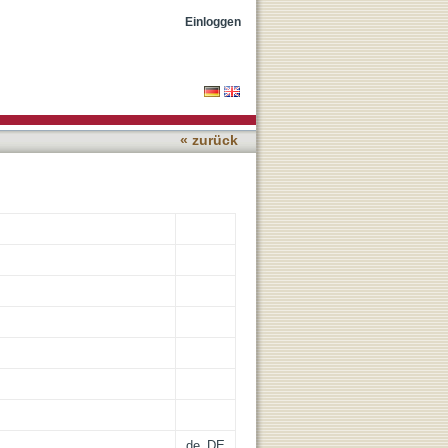
ment
Einloggen
« zurück
de_DE