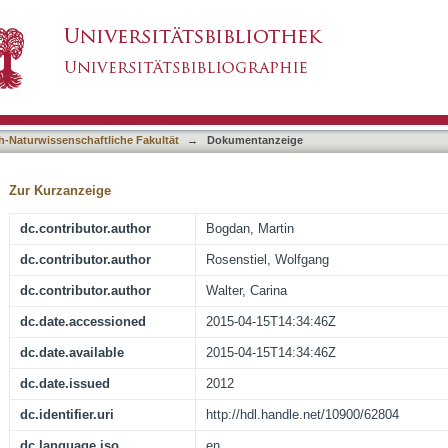
uter Interfaces for cognitive workload assess
asiert)
h-Naturwissenschaftliche Fakultät
→
Dokumentanzeige
Zur Kurzanzeige
dc.contributor.author
Bogdan, Martin
dc.contributor.author
Rosenstiel, Wolfgang
dc.contributor.author
Walter, Carina
dc.date.accessioned
2015-04-15T14:34:46Z
dc.date.available
2015-04-15T14:34:46Z
dc.date.issued
2012
dc.identifier.uri
http://hdl.handle.net/10900/62804
dc.language.iso
en