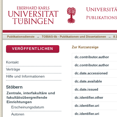
Wissenschaftliches Schreiben als Herausforde
DSpace Repositorium (Manakin basiert)
Schreibprojekt im Fachbereich Amerikanistik
Publikationsdienste
→
TOBIAS-lib - Publikationen und Dissertationen
→
8 
Zur Kurzanzeige
VERÖFFENTLICHEN
dc.contributor.author
Kontakt
dc.contributor.author
Verträge
dc.date.accessioned
Hilfe und Informationen
dc.date.available
Stöbern
dc.date.issued
Zentrale, interfakultäre und
fakultätsübergreifende
dc.identifier.other
Einrichtungen
dc.identifier.uri
Erscheinungsdatum
dc.identifier.uri
Autoren