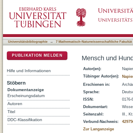
Mensch und Hund : eine 15000 Jahre währe
DSpace Repositorium (Manakin basiert)
Universitätsbibliographie
→
7 Mathematisch-Naturwissenschaftliche Fakultät
PUBLIKATION MELDEN
Mensch und Hund 
Autor(en):
Napie
Hilfe und Informationen
Tübinger Autor(en):
Napie
Stöbern
Erschienen in:
Archäo
Dokumentanzeige
Sprache:
Deuts
Erscheinungsdatum
ISSN:
0176-
Autoren
Dokumentart:
Wissen
Titel
Seitenzahl:
Ill., Kt
DDC-Klassifikation
Verbund-Nachweis:
42975
Zur Langanzeige