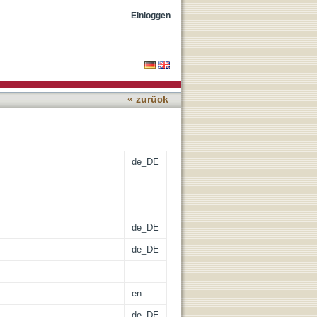
lex, Hamedan, western
Einloggen
« zurück
de_DE
de_DE
de_DE
en
de_DE