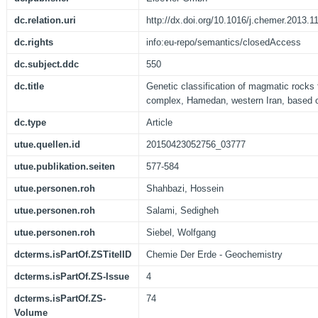
dc.relation.uri
http://dx.doi.org/10.1016/j.chemer.2013.1
dc.rights
info:eu-repo/semantics/closedAccess
dc.subject.ddc
550
dc.title
Genetic classification of magmatic rocks 
complex, Hamedan, western Iran, based o
dc.type
Article
utue.quellen.id
20150423052756_03777
utue.publikation.seiten
577-584
utue.personen.roh
Shahbazi, Hossein
utue.personen.roh
Salami, Sedigheh
utue.personen.roh
Siebel, Wolfgang
dcterms.isPartOf.ZSTitelID
Chemie Der Erde - Geochemistry
dcterms.isPartOf.ZS-Issue
4
dcterms.isPartOf.ZS-
74
Volume