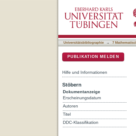
Genetic classification of
DSpace Repositorium (Manakin b
Iran, based on zircon cry
Universitätsbibliographie
→
7 Mathematisc
PUBLIKATION MELDEN
Hilfe und Informationen
Stöbern
Dokumentanzeige
Erscheinungsdatum
Autoren
Titel
DDC-Klassifikation