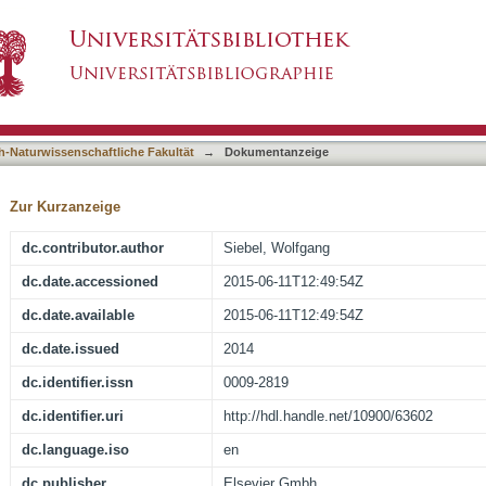
 magmatic rocks from the Alvand plutonic comp
asiert)
stal morphology
h-Naturwissenschaftliche Fakultät
→
Dokumentanzeige
Zur Kurzanzeige
dc.contributor.author
Siebel, Wolfgang
dc.date.accessioned
2015-06-11T12:49:54Z
dc.date.available
2015-06-11T12:49:54Z
dc.date.issued
2014
dc.identifier.issn
0009-2819
dc.identifier.uri
http://hdl.handle.net/10900/63602
dc.language.iso
en
dc.publisher
Elsevier Gmbh