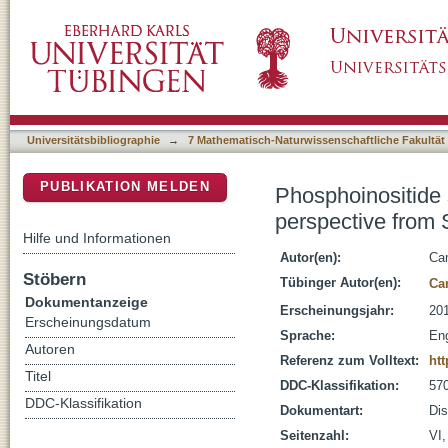
Phosphoinositide signaling and polarized me
DSpace Repositorium (Manakin basiert)
Universitätsbibliographie
→
7 Mathematisch-Naturwissenschaftliche Fakultät
PUBLIKATION MELDEN
Phosphoinositide 
perspective from 
Hilfe und Informationen
Autor(en):
Cam
Stöbern
Tübinger Autor(en):
Ca
Dokumentanzeige
Erscheinungsjahr:
20
Erscheinungsdatum
Sprache:
Eng
Autoren
Referenz zum Volltext:
ht
Titel
DDC-Klassifikation:
570
DDC-Klassifikation
Dokumentart:
Dis
Seitenzahl:
VI,