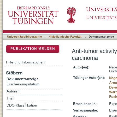
Anti-tumor activity of sorafenib in a model of
DSpace Repositorium (Manakin basiert)
Universitätsbibliographie
→
4 Medizinische Fakultät
→
Dokumentanzeige
PUBLIKATION MELDEN
Anti-tumor activit
carcinoma
Hilfe und Informationen
Autor(en):
Nage
Fuch
Stöbern
Tübinger Autor(en):
Nage
Dokumentanzeige
Arme
Erscheinungsdatum
Dewe
Autoren
Warm
Fuch
Titel
Erschienen in:
Exper
DDC-Klassifikation
Verlagsangabe:
Elsev
Sprache:
Engl