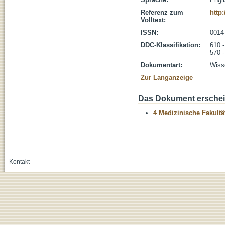
Referenz zum
http:
Volltext:
ISSN:
0014
DDC-Klassifikation:
610 
570 -
Dokumentart:
Wisse
Zur Langanzeige
Das Dokument erschein
4 Medizinische Fakultä
Kontakt