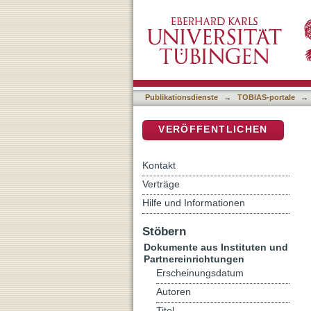
Motivational interviewing
DSpace Repositorium (Manakin b
Publikationsdienste
→
TOBIAS-portale
→
VERÖFFENTLICHEN
Kontakt
Verträge
Hilfe und Informationen
Stöbern
Dokumente aus Instituten und
Partnereinrichtungen
Erscheinungsdatum
Autoren
Titel