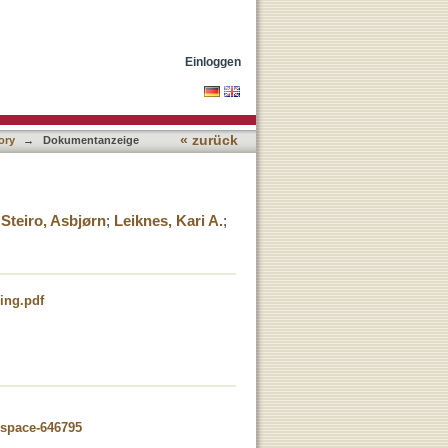
Einloggen
« zurück
ory
→
Dokumentanzeige
;
Steiro, Asbjørn
;
Leiknes, Kari A.
;
ing.pdf
dspace-646795