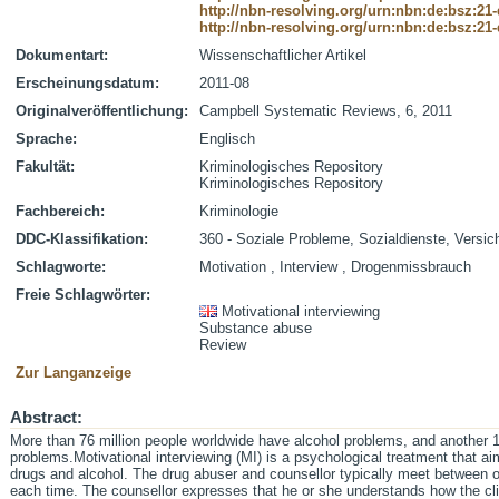
http://nbn-resolving.org/urn:nbn:de:bsz:21
http://nbn-resolving.org/urn:nbn:de:bsz:21
Dokumentart:
Wissenschaftlicher Artikel
Erscheinungsdatum:
2011-08
Originalveröffentlichung:
Campbell Systematic Reviews, 6, 2011
Sprache:
Englisch
Fakultät:
Kriminologisches Repository
Kriminologisches Repository
Fachbereich:
Kriminologie
DDC-Klassifikation:
360 - Soziale Probleme, Sozialdienste, Versi
Schlagworte:
Motivation , Interview , Drogenmissbrauch
Freie Schlagwörter:
Motivational interviewing
Substance abuse
Review
Zur Langanzeige
Abstract:
More than 76 million people worldwide have alcohol problems, and another 1
problems.Motivational interviewing (MI) is a psychological treatment that a
drugs and alcohol. The drug abuser and counsellor typically meet between o
each time. The counsellor expresses that he or she understands how the cli