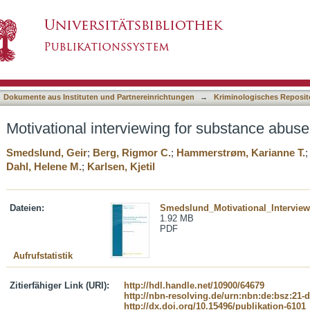
 for substance abuse
asiert)
Dokumente aus Instituten und Partnereinrichtungen
→
Kriminologisches Reposit
Motivational interviewing for substance abuse
Smedslund, Geir
;
Berg, Rigmor C.
;
Hammerstrøm, Karianne T.
Dahl, Helene M.
;
Karlsen, Kjetil
Dateien:
Smedslund_Motivational_Interview
1.92 MB
PDF
Aufrufstatistik
Zitierfähiger Link (URI):
http://hdl.handle.net/10900/64679
http://nbn-resolving.de/urn:nbn:de:bsz:21-
http://dx.doi.org/10.15496/publikation-6101