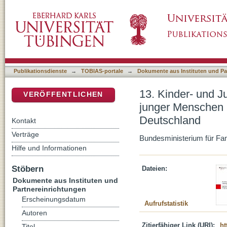
13. Kinder- und Jugendbericht. Bericht über
DSpace Repositorium (Manakin basiert)
Leistungen der Kinder- und Jugendhilfe in D
Publikationsdienste
→
TOBIAS-portale
→
Dokumente aus Instituten und Pa
13. Kinder- und J
VERÖFFENTLICHEN
junger Menschen u
Deutschland
Kontakt
Verträge
Bundesministerium für Fam
Hilfe und Informationen
Stöbern
Dateien:
Dokumente aus Instituten und
Partnereinrichtungen
Erscheinungsdatum
Aufrufstatistik
Autoren
Zitierfähiger Link (URI):
ht
Titel