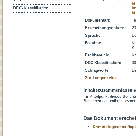
ht
DDC-Klassifikation
ht
ht
Dokumentart:
Te
Erscheinungsdatum:
20
Sprache:
De
Fakultät:
Kr
Kr
Fachbereich:
Kr
DDC-Klassifikation:
36
Schlagworte:
De
Zur Langanzeige
Inhaltszusammenfassun
Im Mittelpunkt dieses Bericht
Bereichen gesundheitsbezoge
Das Dokument erschein
Kriminologisches Repo