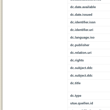
dc.date.available
dc.date.issued
dc.identifier.issn
dc.identifier.uri
dc.language.iso
dc.publisher
dc.relation.uri
dc.rights
dc.subject.ddc
dc.subject.ddc
dc.title
dc.type
utue.quellen.id