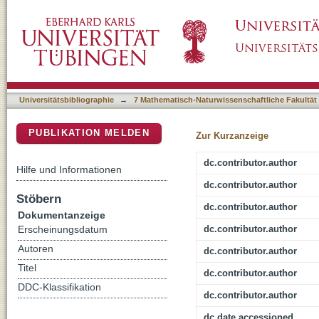
Influence of Graphene on Charge Transfer 
DSpace Repositorium (Manakin basiert)
Substrate Coupling
Universitätsbibliographie
→
7 Mathematisch-Naturwissenschaftliche Fakultät
PUBLIKATION MELDEN
Zur Kurzanzeige
dc.contributor.author
Hilfe und Informationen
dc.contributor.author
Stöbern
dc.contributor.author
Dokumentanzeige
dc.contributor.author
Erscheinungsdatum
Autoren
dc.contributor.author
Titel
dc.contributor.author
DDC-Klassifikation
dc.contributor.author
dc.date.accessioned