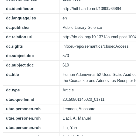
dc.identifier.uri
http://hdl.handle.net/10900/64894
dc.language.iso
en
dc.publisher
Public Library Science
dc.relation.uri
http://dx.doi.org/10.1371/journal.ppat.100
dc.rights
info:eu-repo/semantics/closedAccess
dc.subject.ddc
570
dc.subject.ddc
610
dc.title
Human Adenovirus 52 Uses Sialic Acid-co
the Coxsackie and Adenovirus Receptor fo
dc.type
Article
utue.quellen.id
20150901145020_01711
utue.personen.roh
Lenman, Annasara
utue.personen.roh
Liaci, A. Manuel
utue.personen.roh
Liu, Yan