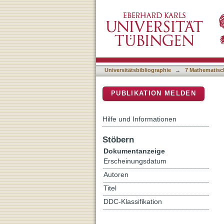
Human Adenovirus 52 Uses
DSpace Repositorium (Manakin b
Adenovirus Receptor for B
Universitätsbibliographie
→
7 Mathematisc
PUBLIKATION MELDEN
Hilfe und Informationen
Stöbern
Dokumentanzeige
Erscheinungsdatum
Autoren
Titel
DDC-Klassifikation