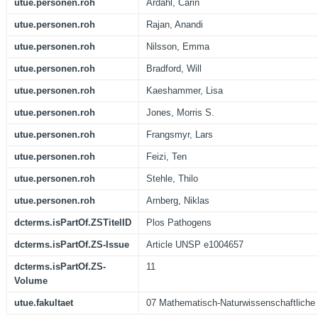
utue.personen.roh
Ardahl, Carin
utue.personen.roh
Rajan, Anandi
utue.personen.roh
Nilsson, Emma
utue.personen.roh
Bradford, Will
utue.personen.roh
Kaeshammer, Lisa
utue.personen.roh
Jones, Morris S.
utue.personen.roh
Frangsmyr, Lars
utue.personen.roh
Feizi, Ten
utue.personen.roh
Stehle, Thilo
utue.personen.roh
Arnberg, Niklas
dcterms.isPartOf.ZSTitelID
Plos Pathogens
dcterms.isPartOf.ZS-Issue
Article UNSP e1004657
dcterms.isPartOf.ZS-
11
Volume
utue.fakultaet
07 Mathematisch-Naturwissenschaftliche 