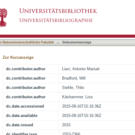
 Sialic Acid-containing Glycoproteins and th
asiert)
inding to Target Cells
h-Naturwissenschaftliche Fakultät
→
Dokumentanzeige
Zur Kurzanzeige
dc.contributor.author
Liaci, Antonio Manuel
dc.contributor.author
Bradford, Will
dc.contributor.author
Stehle, Thilo
dc.contributor.author
Käshammer, Lisa
dc.date.accessioned
2015-09-16T15:16:36Z
dc.date.available
2015-09-16T15:16:36Z
dc.date.issued
2015
dc.identifier.issn
1553-7366