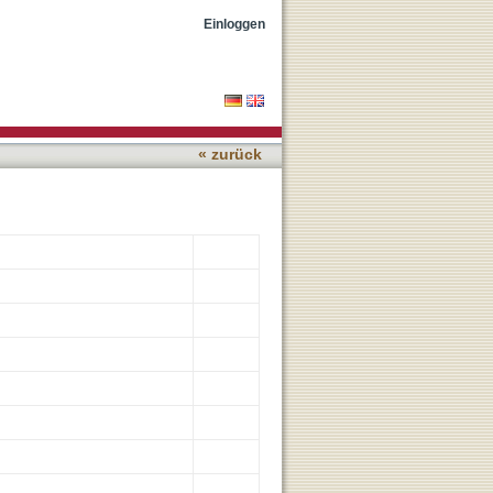
e Coxsackie and
Einloggen
« zurück