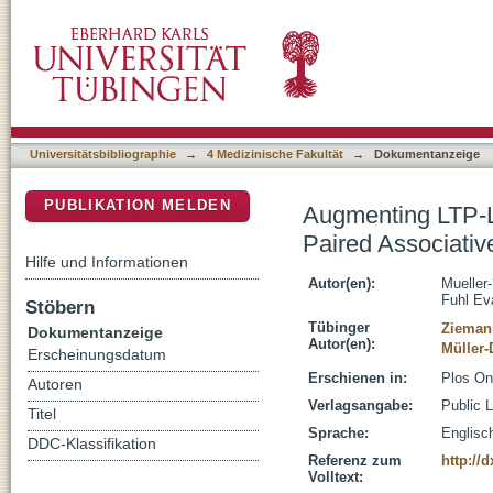
Augmenting LTP-Like Plasticity in Human Mo
DSpace Repositorium (Manakin basiert)
Universitätsbibliographie
→
4 Medizinische Fakultät
→
Dokumentanzeige
PUBLIKATION MELDEN
Augmenting LTP-L
Paired Associativ
Hilfe und Informationen
Autor(en):
Mueller
Fuhl Ev
Stöbern
Tübinger
Ziemann
Dokumentanzeige
Autor(en):
Müller-
Erscheinungsdatum
Erschienen in:
Plos On
Autoren
Verlagsangabe:
Public 
Titel
Sprache:
Englisc
DDC-Klassifikation
Referenz zum
http://
Volltext: