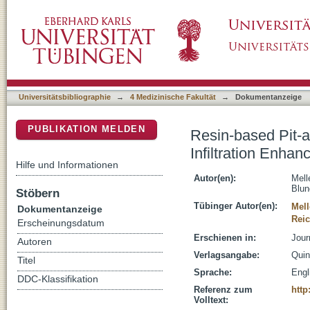
Resin-based Pit-and-Fissure Sealants: Micro
DSpace Repositorium (Manakin basiert)
Using a Bonding Agent
Universitätsbibliographie
→
4 Medizinische Fakultät
→
Dokumentanzeige
PUBLIKATION MELDEN
Resin-based Pit-
Infiltration Enha
Hilfe und Informationen
Autor(en):
Mell
Blun
Stöbern
Tübinger Autor(en):
Mell
Dokumentanzeige
Reic
Erscheinungsdatum
Erschienen in:
Jour
Autoren
Verlagsangabe:
Quin
Titel
Sprache:
Engl
DDC-Klassifikation
Referenz zum
http
Volltext: