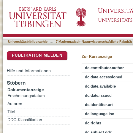
Aldosterone/lithium-sensitive NF-kappa B-de
DSpace Repositorium (Manakin basiert)
release
Universitätsbibliographie
→
7 Mathematisch-Naturwissenschaftliche Fakultät
PUBLIKATION MELDEN
Zur Kurzanzeige
dc.contributor.author
Hilfe und Informationen
dc.date.accessioned
Stöbern
dc.date.available
Dokumentanzeige
dc.date.issued
Erscheinungsdatum
Autoren
dc.identifier.uri
Titel
dc.language.iso
DDC-Klassifikation
dc.rights
dc.subject.ddc