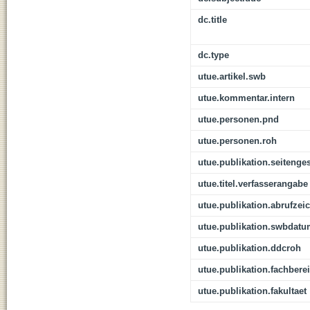
dc.title
dc.type
utue.artikel.swb
utue.kommentar.intern
utue.personen.pnd
utue.personen.roh
utue.publikation.seitenge
utue.titel.verfasserangabe
utue.publikation.abrufzei
utue.publikation.swbdat
utue.publikation.ddcroh
utue.publikation.fachbere
utue.publikation.fakultaet