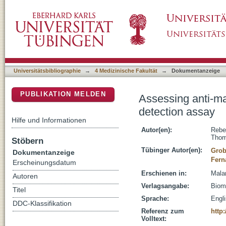
Assessing anti-malarial drug effects ex vivo
DSpace Repositorium (Manakin basiert)
Universitätsbibliographie
→
4 Medizinische Fakultät
→
Dokumentanzeige
PUBLIKATION MELDEN
Assessing anti-ma
detection assay
Hilfe und Informationen
Autor(en):
Rebe
Tho
Stöbern
Tübinger Autor(en):
Grob
Dokumentanzeige
Fern
Erscheinungsdatum
Erschienen in:
Malar
Autoren
Verlagsangabe:
Biom
Titel
Sprache:
Engl
DDC-Klassifikation
Referenz zum
http
Volltext: