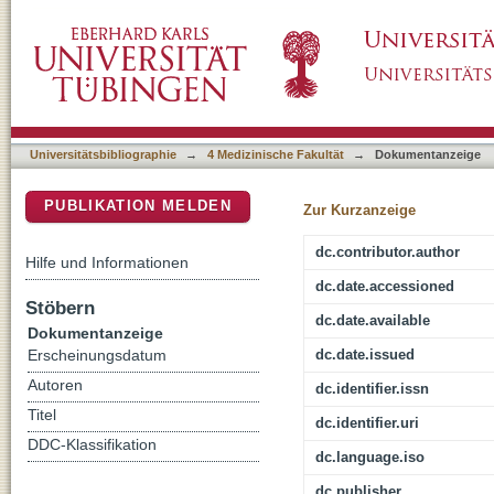
Quality of care in breast cancer centers: R
DSpace Repositorium (Manakin basiert)
and German Society for Breast Diseases
Universitätsbibliographie
→
4 Medizinische Fakultät
→
Dokumentanzeige
PUBLIKATION MELDEN
Zur Kurzanzeige
dc.contributor.author
Hilfe und Informationen
dc.date.accessioned
Stöbern
dc.date.available
Dokumentanzeige
dc.date.issued
Erscheinungsdatum
Autoren
dc.identifier.issn
Titel
dc.identifier.uri
DDC-Klassifikation
dc.language.iso
dc.publisher