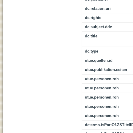
dc.relation.uri
dc.rights
dc.subject.ddc
dc.title
dc.type
utue.quellen.id
utue.publikation.seiten
utue.personen.roh
utue.personen.roh
utue.personen.roh
utue.personen.roh
utue.personen.roh
dcterms.isPartOf.ZSTitelI