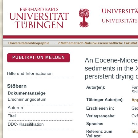
An Eocene-Miocene continuous rock magnetic
DSpace Repositorium (Manakin basiert)
China: indication for Cenozoic persistent dryi
Universitätsbibliographie
→
7 Mathematisch-Naturwissenschaftliche Fakultät
PUBLIKATION MELDEN
An Eocene-Miocen
sediments in the 
Hilfe und Informationen
persistent drying 
Stöbern
Autor(en):
Fan
Shi
Dokumentanzeige
Erscheinungsdatum
Tübinger Autor(en):
App
Autoren
Erschienen in:
Geo
Titel
Verlagsangabe:
Oxf
Sprache:
Eng
DDC-Klassifikation
Referenz zum
htt
Volltext: