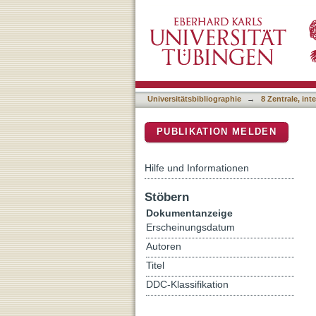
Wissenskollektion : 100 
DSpace Repositorium (Manakin b
Universitätsbibliographie
→
8 Zentrale, in
PUBLIKATION MELDEN
Hilfe und Informationen
Stöbern
Dokumentanzeige
Erscheinungsdatum
Autoren
Titel
DDC-Klassifikation