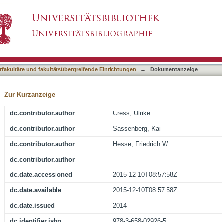
Impulse für Lernen und Wissensmanagement in
asiert)
terfakultäre und fakultätsübergreifende Einrichtungen
→
Dokumentanzeige
Zur Kurzanzeige
dc.contributor.author
Cress, Ulrike
dc.contributor.author
Sassenberg, Kai
dc.contributor.author
Hesse, Friedrich W.
dc.contributor.author
dc.date.accessioned
2015-12-10T08:57:58Z
dc.date.available
2015-12-10T08:57:58Z
dc.date.issued
2014
dc.identifier.isbn
978-3-658-02926-5