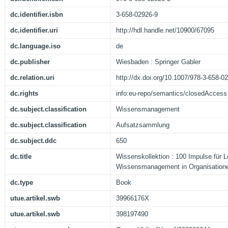
dc.identifier.isbn
3-658-02926-9
dc.identifier.uri
http://hdl.handle.net/10900/67095
dc.language.iso
de
dc.publisher
Wiesbaden : Springer Gabler
dc.relation.uri
http://dx.doi.org/10.1007/978-3-658-0
dc.rights
info:eu-repo/semantics/closedAccess
dc.subject.classification
Wissensmanagement
dc.subject.classification
Aufsatzsammlung
dc.subject.ddc
650
dc.title
Wissenskollektion : 100 Impulse für 
Wissensmanagement in Organisation
dc.type
Book
utue.artikel.swb
39966176X
utue.artikel.swb
398197490