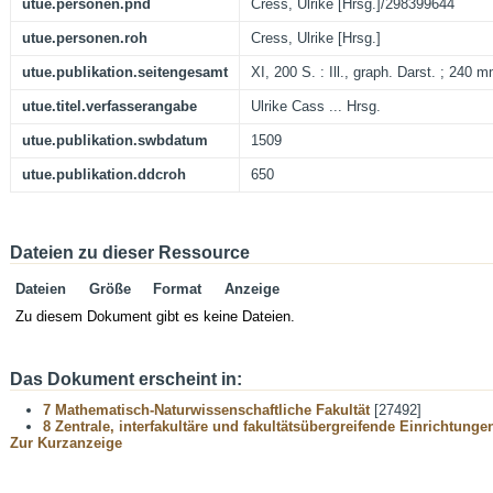
utue.personen.pnd
Cress, Ulrike [Hrsg.]/298399644
utue.personen.roh
Cress, Ulrike [Hrsg.]
utue.publikation.seitengesamt
XI, 200 S. : Ill., graph. Darst. ; 240
utue.titel.verfasserangabe
Ulrike Cass ... Hrsg.
utue.publikation.swbdatum
1509
utue.publikation.ddcroh
650
Dateien zu dieser Ressource
Dateien
Größe
Format
Anzeige
Zu diesem Dokument gibt es keine Dateien.
Das Dokument erscheint in:
7 Mathematisch-Naturwissenschaftliche Fakultät
[27492]
8 Zentrale, interfakultäre und fakultätsübergreifende Einrichtunge
Zur Kurzanzeige