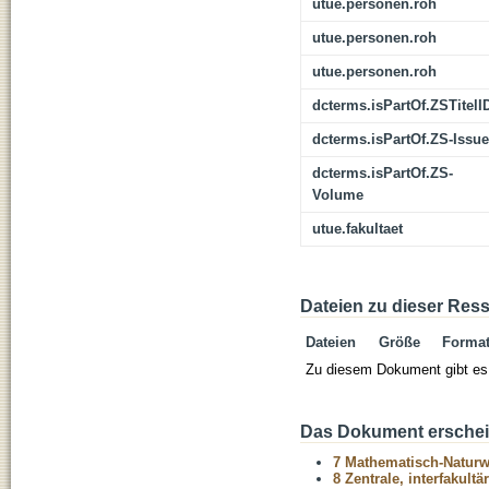
utue.personen.roh
utue.personen.roh
utue.personen.roh
dcterms.isPartOf.ZSTitelI
dcterms.isPartOf.ZS-Issue
dcterms.isPartOf.ZS-
Volume
utue.fakultaet
Dateien zu dieser Res
Dateien
Größe
Forma
Zu diesem Dokument gibt es 
Das Dokument erschein
7 Mathematisch-Naturwi
8 Zentrale, interfakult