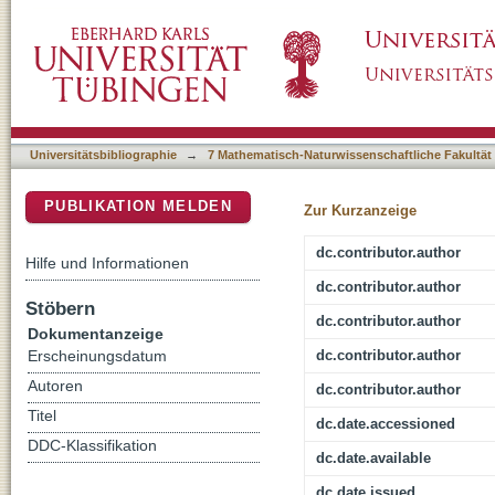
How space-number associations may be create
DSpace Repositorium (Manakin basiert)
Universitätsbibliographie
→
7 Mathematisch-Naturwissenschaftliche Fakultät
PUBLIKATION MELDEN
Zur Kurzanzeige
dc.contributor.author
Hilfe und Informationen
dc.contributor.author
Stöbern
dc.contributor.author
Dokumentanzeige
dc.contributor.author
Erscheinungsdatum
Autoren
dc.contributor.author
Titel
dc.date.accessioned
DDC-Klassifikation
dc.date.available
dc.date.issued