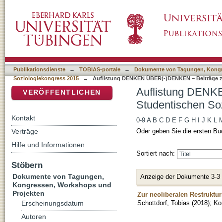
Auflistung DENKEN ÜBER(-)DENKEN – Beitr
DSpace Repositorium (Manakin basiert)
nach Titel
Publikationsdienste
→
TOBIAS-portale
→
Dokumente von Tagungen, Kongr
Soziologiekongress 2015
→
Auflistung DENKEN ÜBER(-)DENKEN – Beiträge zu
Auflistung DENK
VERÖFFENTLICHEN
Studentischen Soz
Kontakt
0-9
A
B
C
D
E
F
G
H
I
J
K
L
Verträge
Oder geben Sie die ersten Bu
Hilfe und Informationen
Sortiert nach:
Stöbern
Dokumente von Tagungen,
Anzeige der Dokumente 3-3
Kongressen, Workshops und
Projekten
Zur neoliberalen Restruktu
Schottdorf, Tobias
(
2018
)
;
Ko
Erscheinungsdatum
Autoren