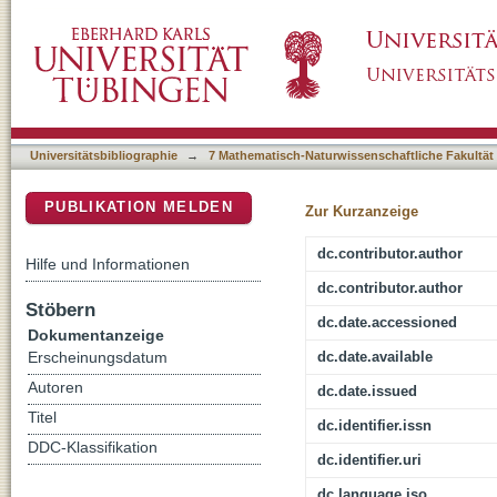
Ultrasensitive Label-Free Immunoassay for Op
DSpace Repositorium (Manakin basiert)
Tricyclic Antidepressants in Human Serum
Universitätsbibliographie
→
7 Mathematisch-Naturwissenschaftliche Fakultät
PUBLIKATION MELDEN
Zur Kurzanzeige
dc.contributor.author
Hilfe und Informationen
dc.contributor.author
Stöbern
dc.date.accessioned
Dokumentanzeige
dc.date.available
Erscheinungsdatum
Autoren
dc.date.issued
Titel
dc.identifier.issn
DDC-Klassifikation
dc.identifier.uri
dc.language.iso