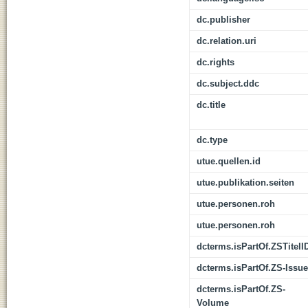
dc.publisher
dc.relation.uri
dc.rights
dc.subject.ddc
dc.title
dc.type
utue.quellen.id
utue.publikation.seiten
utue.personen.roh
utue.personen.roh
dcterms.isPartOf.ZSTitelI
dcterms.isPartOf.ZS-Issue
dcterms.isPartOf.ZS-
Volume